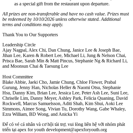
as a special gift from the restaurant upon departure.
All prizes are non-transferable and have no cash value. Prizes must
be redeemed by 10/10/2026 unless otherwise stated.
Additional
terms and conditions may apply.
Thank You to Our Supporters
Leadership Circle
Ajay Nagpal, Alex Chi, Dan Chung, Janice Lee & Joseph Bae,
Jihan Lee, Karen & Robert Lee, Michael Li, Jung & Nelson Chai,
Prisca Bae, Sarah Min & Matt Pincus, Stephanie Ng & Richard Li,
and Moonsun Chai & Taesung Lee
Host Committee
Blake Abbie, Jaeki Cho, Jamie Chung, Chloe Flower, Prabal
Gurung, Jenny Han, Nicholas Heller & Naomi Otsu, Stephanie
Hsu, Danny Kim, Brian Lee, Jessica Lee, Peter Ash Lee, Suni Lee,
Chriselle Lim, Danny Meyer, Ashley Park, Felicia Quaning, David
Rockwell, Marcus Samuelsson, Aditi Shah, Kim Shui, Aoki Lee
Simmons, Aimee Song, Vivian Tu, Dorothy Wang, Gabe Whaley,
Ezra William, BD Wong, and Anicka Yi
Để có vé cá nhân và cơ hội tài trợ, vui lòng liên hệ với nhóm phát
triển tại apex for youth
development@apexforyouth.org