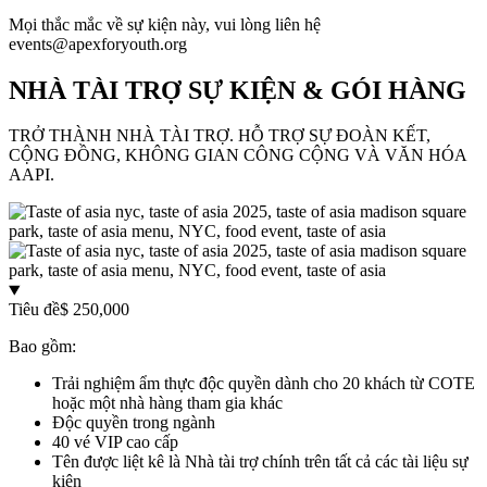
Mọi thắc mắc về sự kiện này, vui lòng liên hệ
events@apexforyouth.org
NHÀ TÀI TRỢ SỰ KIỆN & GÓI HÀNG
TRỞ THÀNH NHÀ TÀI TRỢ. HỖ TRỢ SỰ ĐOÀN KẾT,
CỘNG ĐỒNG, KHÔNG GIAN CÔNG CỘNG VÀ VĂN HÓA
AAPI.
Tiêu đề
$ 250,000
Bao gồm:
Trải nghiệm ẩm thực độc quyền dành cho 20 khách từ COTE
hoặc một nhà hàng tham gia khác
Độc quyền trong ngành
40 vé VIP cao cấp
Tên được liệt kê là Nhà tài trợ chính trên tất cả các tài liệu sự
kiện