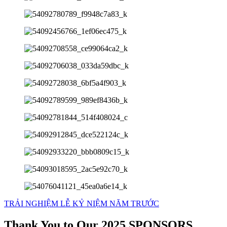
TRẢI NGHIỆM LỄ KỶ NIỆM NĂM TRƯỚC
Thank You to Our 2025 SPONSORS