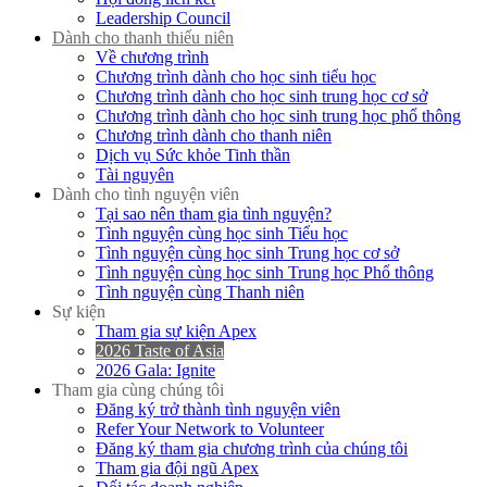
Leadership Council
Dành cho thanh thiếu niên
Về chương trình
Chương trình dành cho học sinh tiểu học
Chương trình dành cho học sinh trung học cơ sở
Chương trình dành cho học sinh trung học phổ thông
Chương trình dành cho thanh niên
Dịch vụ Sức khỏe Tinh thần
Tài nguyên
Dành cho tình nguyện viên
Tại sao nên tham gia tình nguyện?
Tình nguyện cùng học sinh Tiểu học
Tình nguyện cùng học sinh Trung học cơ sở
Tình nguyện cùng học sinh Trung học Phổ thông
Tình nguyện cùng Thanh niên
Sự kiện
Tham gia sự kiện Apex
2026 Taste of Asia
2026 Gala: Ignite
Tham gia cùng chúng tôi
Đăng ký trở thành tình nguyện viên
Refer Your Network to Volunteer
Đăng ký tham gia chương trình của chúng tôi
Tham gia đội ngũ Apex