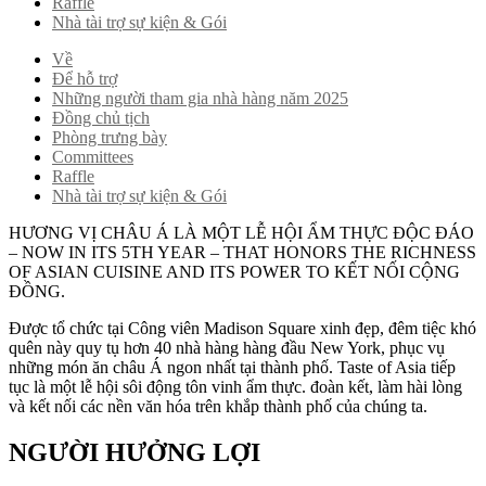
Raffle
Nhà tài trợ sự kiện & Gói
Về
Để hỗ trợ
Những người tham gia nhà hàng năm 2025
Đồng chủ tịch
Phòng trưng bày
Committees
Raffle
Nhà tài trợ sự kiện & Gói
HƯƠNG VỊ CHÂU Á LÀ MỘT
LỄ HỘI ẨM THỰC ĐỘC ĐÁO
– NOW IN ITS 5TH YEAR
– THAT HONORS THE RICHNESS
OF ASIAN CUISINE AND ITS POWER TO
KẾT NỐI CỘNG
ĐỒNG
.
Được tổ chức tại Công viên Madison Square xinh đẹp, đêm tiệc khó
quên này quy tụ hơn 40 nhà hàng hàng đầu New York, phục vụ
những món ăn châu Á ngon nhất tại thành phố. Taste of Asia tiếp
tục là một lễ hội sôi động tôn vinh ẩm thực.
đoàn kết, làm hài lòng
và kết nối các nền văn hóa trên khắp thành phố của chúng ta
.
NGƯỜI HƯỞNG LỢI