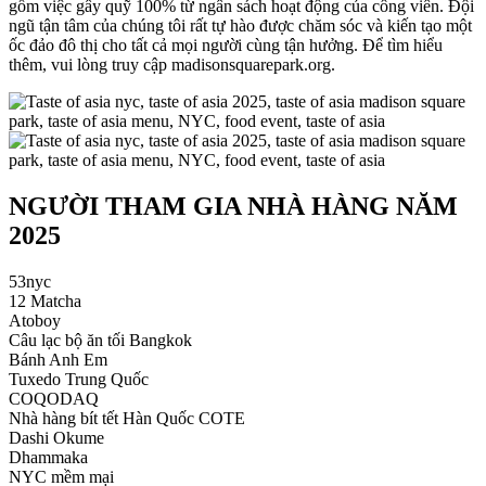
gồm việc gây quỹ 100% từ ngân sách hoạt động của công viên. Đội
ngũ tận tâm của chúng tôi rất tự hào được chăm sóc và kiến tạo một
ốc đảo đô thị cho tất cả mọi người cùng tận hưởng. Để tìm hiểu
thêm, vui lòng truy cập madisonsquarepark.org.
NGƯỜI THAM GIA NHÀ HÀNG NĂM
2025
53nyc
12 Matcha
Atoboy
Câu lạc bộ ăn tối Bangkok
Bánh Anh Em
Tuxedo Trung Quốc
COQODAQ
Nhà hàng bít tết Hàn Quốc COTE
Dashi Okume
Dhammaka
NYC mềm mại