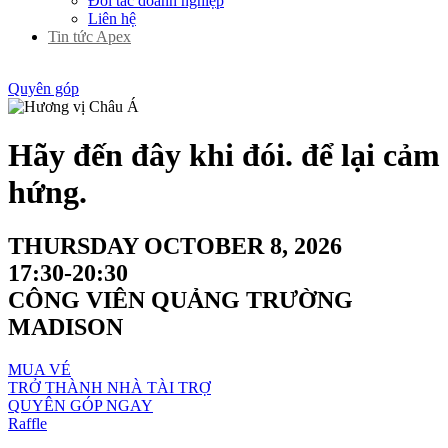
Đối tác doanh nghiệp
Liên hệ
Tin tức Apex
QUYÊN GÓP
Quyên góp
Hãy đến đây khi đói.
để lại cảm
hứng.
THURSDAY OCTOBER 8, 2026
17:30-20:30
CÔNG VIÊN QUẢNG TRƯỜNG
MADISON
MUA VÉ
TRỞ THÀNH NHÀ TÀI TRỢ
QUYÊN GÓP NGAY
Raffle