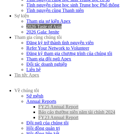
Tình nguyện cùng học sinh Trung học Phổ thông
Tình nguyện cùng Thanh niên
Sự kiện
Tham gia sự kiện Apex
2026 Taste of Asia
2026 Gala: Ignite
Tham gia cùng chúng tôi
Đăng ký trở thành tình nguyện viên
Refer Your Network to Volunteer
Đăng ký tham gia chương trình của chúng tôi
Tham gia đội ngũ Apex
Đối tác doanh nghiệp
Liên hệ
Tin tức Apex
QUYÊN GÓP
Về chúng tôi
Sứ mệnh
Annual Reports
FY25 Annual Report
Báo cáo thường niên năm tài chính 2024
FY23 Annual Report
Đội ngũ của chúng tôi
Hội đồng quản trị
Hội đồng liên kết