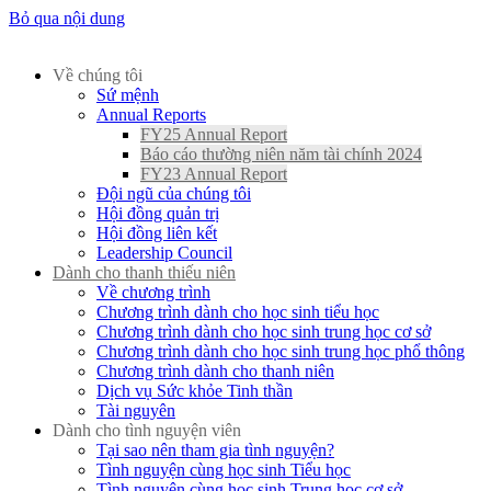
Bỏ qua nội dung
Về chúng tôi
Sứ mệnh
Annual Reports
FY25 Annual Report
Báo cáo thường niên năm tài chính 2024
FY23 Annual Report
Đội ngũ của chúng tôi
Hội đồng quản trị
Hội đồng liên kết
Leadership Council
Dành cho thanh thiếu niên
Về chương trình
Chương trình dành cho học sinh tiểu học
Chương trình dành cho học sinh trung học cơ sở
Chương trình dành cho học sinh trung học phổ thông
Chương trình dành cho thanh niên
Dịch vụ Sức khỏe Tinh thần
Tài nguyên
Dành cho tình nguyện viên
Tại sao nên tham gia tình nguyện?
Tình nguyện cùng học sinh Tiểu học
Tình nguyện cùng học sinh Trung học cơ sở