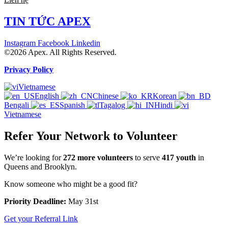
TIN TỨC APEX
Instagram
Facebook
Linkedin
©2026 Apex. All Rights Reserved.
Privacy Policy
Vietnamese
English
Chinese
Korean
Bengali
Spanish
Tagalog
Hindi
Vietnamese
Refer Your Network to Volunteer
We’re looking for
272 more volunteers
to serve
417 youth
in
Queens and Brooklyn.
Know someone who might be a good fit?
Priority Deadline:
May 31st
Get your Referral Link