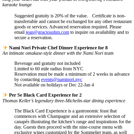
karaoke lounge
Suggested gratuity is 20% of the value. Certificate is non-
transferrable and cannot be exchanged for any other restaurant
goods or services. Advanced reservation required. Please
email
jean@gracioushm.com
to inquire on availability and to
secure a reservation.
Nami Nori Private Chef Dinner Experience for 8
An intimate omakase-style dinner with the Nami Nori team
Beverage and gratuity not included
Limited to 60 mile radius from NYC
Reservation must be made a minimum of 2 weeks in advance
by contacting
events@naminori.nyc
Not available on holidays or Dec 22-Jan 4
Per Se Black Card Experience for 2
Thomas Keller’s legendary three-Michelin-star dining experience
The Black Card Experience is a gastronomic feast that
commences with Champagne and an extensive selection of
canapés illustrating the kitchen’s range and inspirations for the
day. Guests then proceed with the nine-course menu with
exclusive wines customized by the Sommelier team, as well