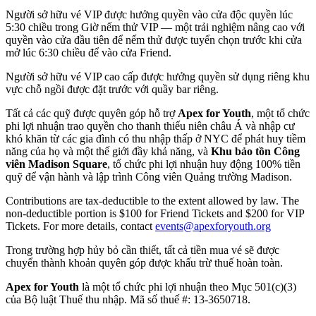
Người sở hữu vé VIP được hưởng quyền vào cửa độc quyền lúc
5:30 chiều trong Giờ nếm thử VIP — một trải nghiệm nâng cao với
quyền vào cửa đầu tiên để nếm thử được tuyển chọn trước khi cửa
mở lúc 6:30 chiều để vào cửa Friend.
Người sở hữu vé VIP cao cấp được hưởng quyền sử dụng riêng khu
vực chỗ ngồi được đặt trước với quầy bar riêng.
Tất cả các quỹ được quyên góp hỗ trợ
Apex for Youth
, một tổ chức
phi lợi nhuận trao quyền cho thanh thiếu niên châu Á và nhập cư
khó khăn từ các gia đình có thu nhập thấp ở NYC để phát huy tiềm
năng của họ và một thế giới đầy khả năng, và
Khu bảo tồn Công
viên Madison Square
, tổ chức phi lợi nhuận huy động 100% tiền
quỹ để vận hành và lập trình Công viên Quảng trường Madison.
Contributions are tax-deductible to the extent allowed by law. The
non-deductible portion is $100 for Friend Tickets and $200 for VIP
Tickets. For more details, contact
events@apexforyouth.org
Trong trường hợp hủy bỏ cần thiết, tất cả tiền mua vé sẽ được
chuyển thành khoản quyên góp được khấu trừ thuế hoàn toàn.
Apex for Youth
là một tổ chức phi lợi nhuận theo Mục 501(c)(3)
của Bộ luật Thuế thu nhập. Mã số thuế #: 13-3650718.