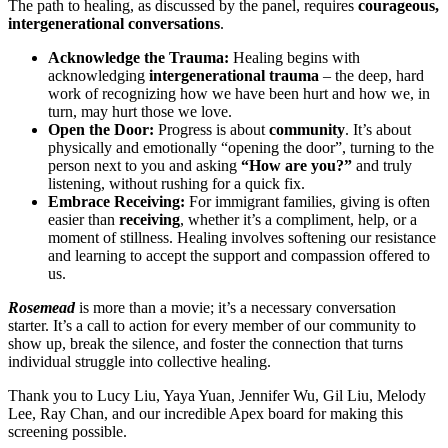
The path to healing, as discussed by the panel, requires
courageous,
intergenerational conversations
.
Acknowledge the Trauma:
Healing begins with
acknowledging
intergenerational trauma
– the deep, hard
work of recognizing how we have been hurt and how we, in
turn, may hurt those we love.
Open the Door:
Progress is about
community
. It’s about
physically and emotionally “opening the door”, turning to the
person next to you and asking
“How are you?”
and truly
listening, without rushing for a quick fix.
Embrace Receiving:
For immigrant families, giving is often
easier than
receiving
, whether it’s a compliment, help, or a
moment of stillness. Healing involves softening our resistance
and learning to accept the support and compassion offered to
us.
Rosemead
is more than a movie; it’s a necessary conversation
starter. It’s a call to action for every member of our community to
show up, break the silence, and foster the connection that turns
individual struggle into collective healing.
Thank you to Lucy Liu, Yaya Yuan, Jennifer Wu, Gil Liu, Melody
Lee, Ray Chan, and our incredible Apex board for making this
screening possible.