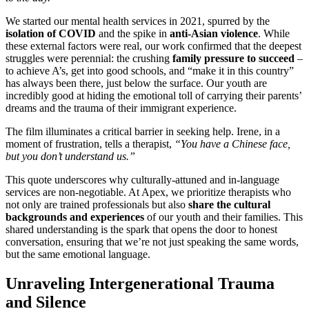
We started our mental health services in 2021, spurred by the
isolation of COVID
and the spike in
anti-Asian violence
. While
these external factors were real, our work confirmed that the deepest
struggles were perennial: the crushing
family pressure to succeed
–
to achieve A’s, get into good schools, and “make it in this country”
has always been there, just below the surface. Our youth are
incredibly good at hiding the emotional toll of carrying their parents’
dreams and the trauma of their immigrant experience.
The film illuminates a critical barrier in seeking help. Irene, in a
moment of frustration, tells a therapist,
“You have a Chinese face,
but you don’t understand us.”
This quote underscores why culturally-attuned and in-language
services are non-negotiable. At Apex, we prioritize therapists who
not only are trained professionals but also
share the cultural
backgrounds and experiences
of our youth and their families. This
shared understanding is the spark that opens the door to honest
conversation, ensuring that we’re not just speaking the same words,
but the same emotional language.
Unraveling Intergenerational Trauma
and Silence