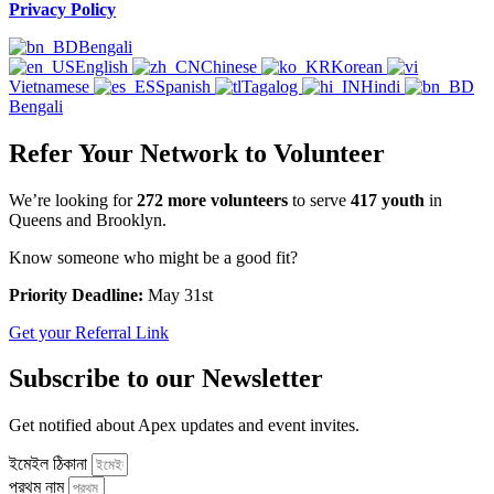
Privacy Policy
Bengali
English
Chinese
Korean
Vietnamese
Spanish
Tagalog
Hindi
Bengali
Refer Your Network to Volunteer
We’re looking for
272 more volunteers
to serve
417 youth
in
Queens and Brooklyn.
Know someone who might be a good fit?
Priority Deadline:
May 31st
Get your Referral Link
Subscribe to our Newsletter
Get notified about Apex updates and event invites.
ইমেইল ঠিকানা
প্রথম নাম